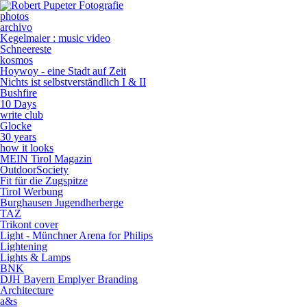
photos
archivo
Kegelmaier : music video
Schneereste
kosmos
Hoywoy - eine Stadt auf Zeit
Nichts ist selbstverständlich I & II
Bushfire
10 Days
write club
Glocke
30 years
how it looks
MEIN Tirol Magazin
OutdoorSociety
Fit für die Zugspitze
Tirol Werbung
Burghausen Jugendherberge
TAZ
Trikont cover
Light - Münchner Arena for Philips
Lightening
Lights & Lamps
BNK
DJH Bayern Emplyer Branding
Architecture
a&s