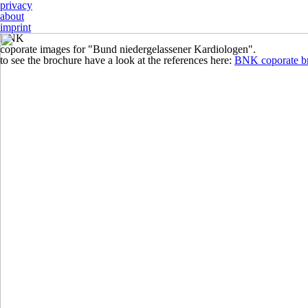
privacy
about
imprint
BNK
coporate images for
"Bund niedergelassener Kardiologen"
.
to see the brochure have a look at the references here:
BNK coporate b