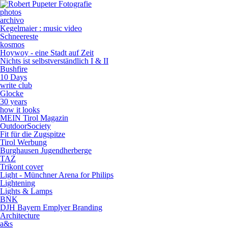
photos
archivo
Kegelmaier : music video
Schneereste
kosmos
Hoywoy - eine Stadt auf Zeit
Nichts ist selbstverständlich I & II
Bushfire
10 Days
write club
Glocke
30 years
how it looks
MEIN Tirol Magazin
OutdoorSociety
Fit für die Zugspitze
Tirol Werbung
Burghausen Jugendherberge
TAZ
Trikont cover
Light - Münchner Arena for Philips
Lightening
Lights & Lamps
BNK
DJH Bayern Emplyer Branding
Architecture
a&s