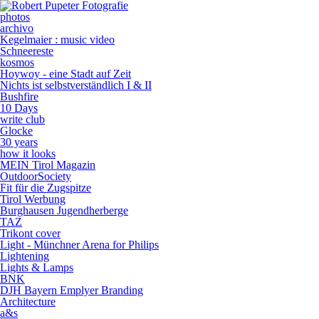
photos
archivo
Kegelmaier : music video
Schneereste
kosmos
Hoywoy - eine Stadt auf Zeit
Nichts ist selbstverständlich I & II
Bushfire
10 Days
write club
Glocke
30 years
how it looks
MEIN Tirol Magazin
OutdoorSociety
Fit für die Zugspitze
Tirol Werbung
Burghausen Jugendherberge
TAZ
Trikont cover
Light - Münchner Arena for Philips
Lightening
Lights & Lamps
BNK
DJH Bayern Emplyer Branding
Architecture
a&s