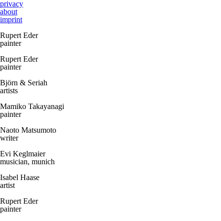
privacy
about
imprint
Rupert Eder
painter
Rupert Eder
painter
Björn & Seriah
artists
Mamiko Takayanagi
painter
Naoto Matsumoto
writer
Evi Keglmaier
musician, munich
Isabel Haase
artist
Rupert Eder
painter