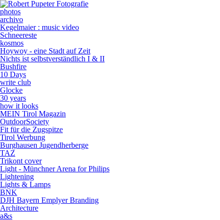
photos
archivo
Kegelmaier : music video
Schneereste
kosmos
Hoywoy - eine Stadt auf Zeit
Nichts ist selbstverständlich I & II
Bushfire
10 Days
write club
Glocke
30 years
how it looks
MEIN Tirol Magazin
OutdoorSociety
Fit für die Zugspitze
Tirol Werbung
Burghausen Jugendherberge
TAZ
Trikont cover
Light - Münchner Arena for Philips
Lightening
Lights & Lamps
BNK
DJH Bayern Emplyer Branding
Architecture
a&s